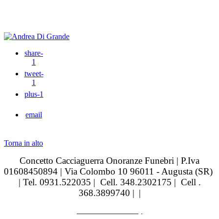
share
-
1
tweet
-
1
plus
-1
email
Torna in alto
Concetto Cacciaguerra Onoranze Funebri | P.Iva
01608450894 | Via Colombo 10 96011 - Augusta (SR)
| Tel. 0931.522035 | Cell. 348.2302175 | Cell .
368.3899740 |
|
realizzazione siti web by