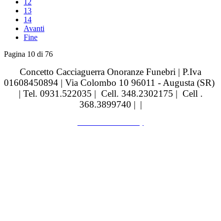
12
13
14
Avanti
Fine
Pagina 10 di 76
Concetto Cacciaguerra Onoranze Funebri | P.Iva
01608450894 | Via Colombo 10 96011 - Augusta (SR)
| Tel. 0931.522035 | Cell. 348.2302175 | Cell .
368.3899740 |
|
realizzazione siti web by