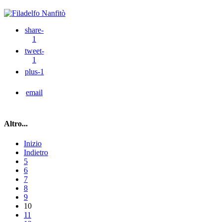
share
-
1
tweet
-
1
plus
-1
email
Altro...
Inizio
Indietro
5
6
7
8
9
10
11